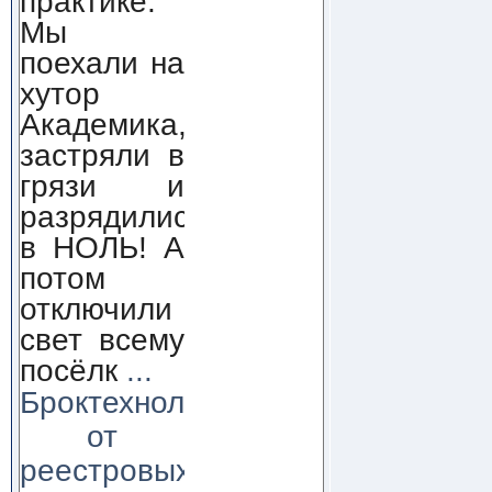
практике.
Мы
поехали на
хутор
Академика,
застряли в
грязи и
разрядились
в НОЛЬ! А
потом
отключили
свет всему
посёлк
...
Броктехнолоджи:
от
реестровых