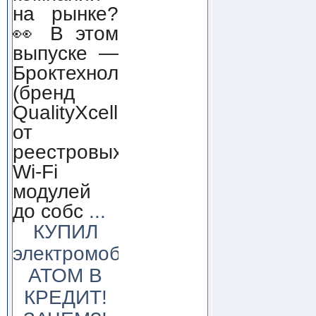
на рынке?
👀 В этом
выпуске —
Броктехнолоджи
(бренд
QualityXcellence):
от
реестровых
Wi-Fi
модулей
до собс
...
КУПИЛ
электромобиль
АТОМ В
КРЕДИТ!