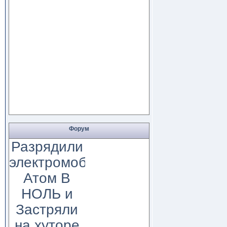
Форум
Разрядили
электромобиль
Атом В
НОЛЬ и
Застряли
на хуторе