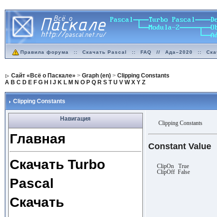
Правила форума
::
Скачать Pascal
::
FAQ
//
Ада–2020
::
Ска
Сайт «Всё о Паскале»
>
Graph (en)
>
Clipping Constants
A
B
C
D
E
F
G
H
I
J
K
L
M
N
O
P
Q
R
S
T
U
V
W
X
Y
Z
Clipping Constants
Навигация
Clipping Constants
Главная
Constant Value
Скачать Turbo
ClipOn True
ClipOff False
Pascal
Скачать