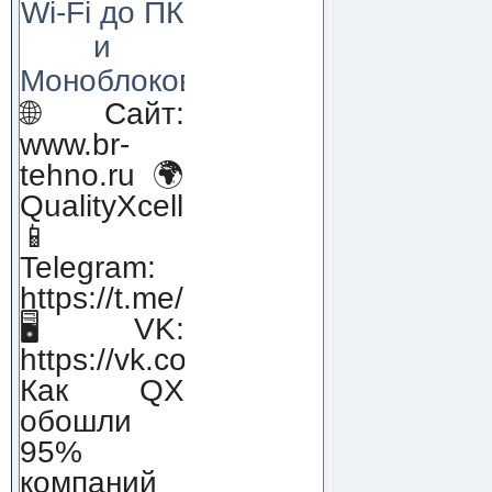
Wi-Fi до ПК
и
Моноблоков!
🌐 Сайт:
www.br-
tehno.ru 🌍
QualityXcellence.ru
📱
Telegram:
https://t.me/qx_lab_IT
🖥 VK:
https://vk.com/qualityxcellenc
Как QX
обошли
95%
компаний