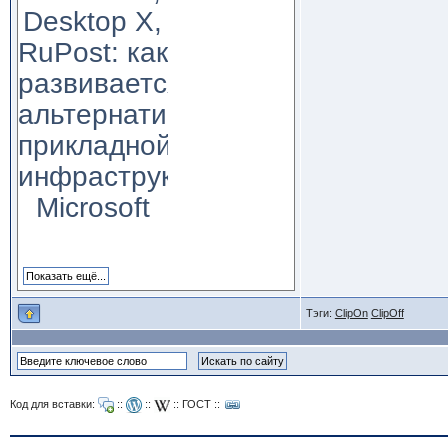
Desktop X,
RuPost: как
развивается
альтернатива
прикладной
инфраструктуре
Microsoft
Тэги:
ClipOn
ClipOff
Код для вставки:
::
::
::
ГОСТ
::