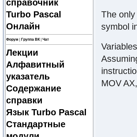
справочник
The only 
Turbo Pascal
Онлайн
symbol in
Форум
|
Группа ВК
|
Чат
Variables
Лекции
Assuming 
Алфавитный
instruct
указатель
MOV AX,V
Содержание
справки
Язык Turbo Pascal
Стандартные
модули