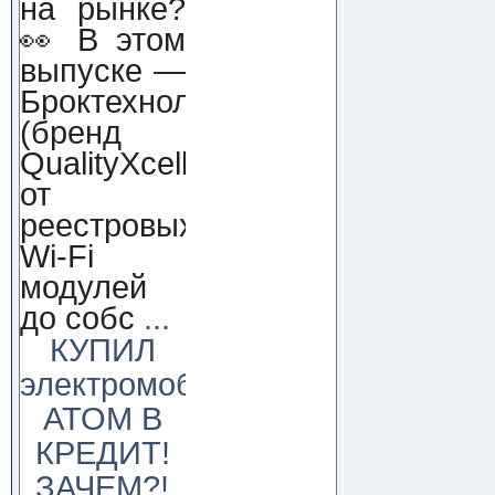
на рынке?
👀 В этом
выпуске —
Броктехнолоджи
(бренд
QualityXcellence):
от
реестровых
Wi-Fi
модулей
до собс
...
КУПИЛ
электромобиль
АТОМ В
КРЕДИТ!
ЗАЧЕМ?!