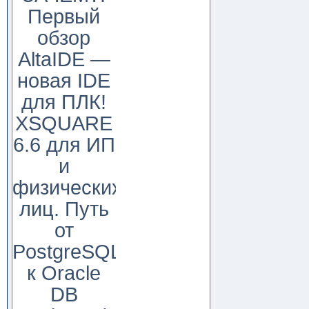
Первый
обзор
AltaIDE —
новая IDE
для ПЛК!
XSQUARE
6.6 для ИП
и
физических
лиц. Путь
от
PostgreSQL
к Oracle
DB