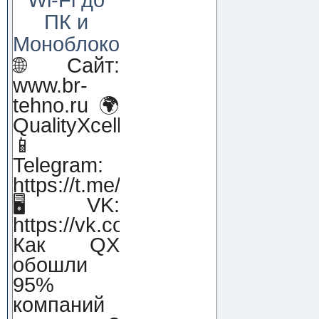
ПК и
Моноблоков!
🌐 Сайт:
www.br-
tehno.ru 🌍
QualityXcellence.ru
📱
Telegram:
https://t.me/qx_lab_IT
🖥 VK:
https://vk.com/qualityxcellenc
Как QX
обошли
95%
компаний