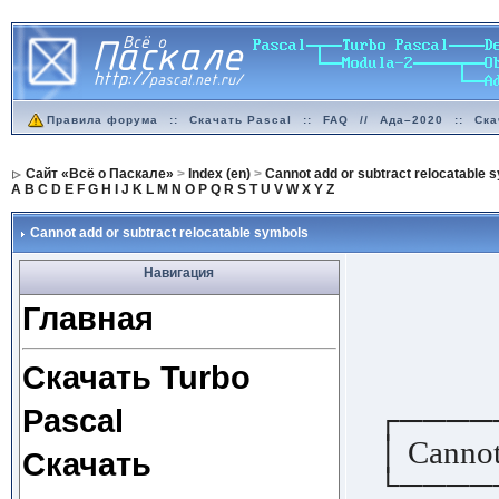
Правила форума
::
Скачать Pascal
::
FAQ
//
Ада–2020
::
Ска
Сайт «Всё о Паскале»
>
Index (en)
>
Cannot add or subtract relocatable 
A
B
C
D
E
F
G
H
I
J
K
L
M
N
O
P
Q
R
S
T
U
V
W
X
Y
Z
Cannot add or subtract relocatable symbols
Навигация
Главная
Скачать Turbo
┌────
Pascal
│ Cannot 
Скачать
└────