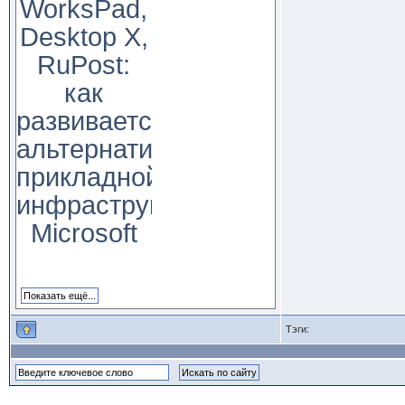
WorksPad,
Desktop X,
RuPost:
как
развивается
альтернатива
прикладной
инфраструктуре
Microsoft
Тэги: