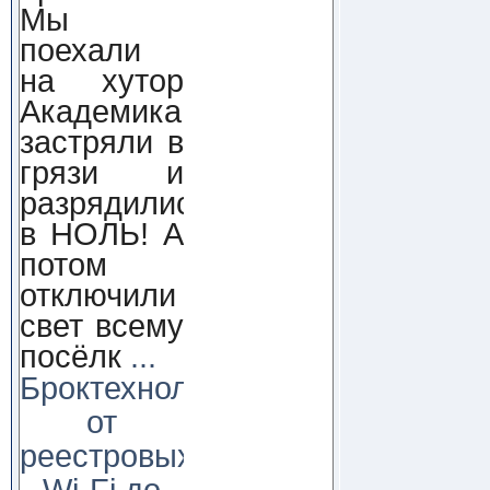
Мы
поехали
на хутор
Академика,
застряли в
грязи и
разрядились
в НОЛЬ! А
потом
отключили
свет всему
посёлк
...
Броктехнолоджи:
от
реестровых
Wi-Fi до