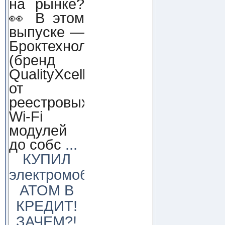
на рынке?
👀 В этом
выпуске —
Броктехнолоджи
(бренд
QualityXcellence):
от
реестровых
Wi-Fi
модулей
до собс
...
КУПИЛ
электромобиль
АТОМ В
КРЕДИТ!
ЗАЧЕМ?!