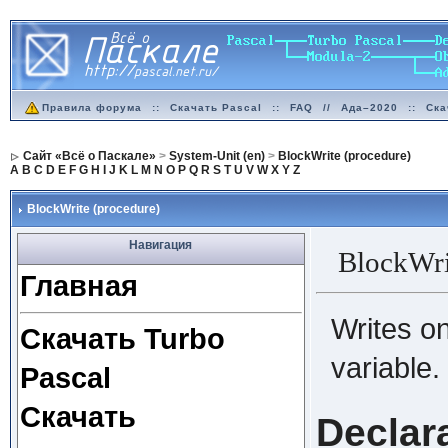
Правила форума
::
Скачать Pascal
::
FAQ
//
Ада–2020
::
Ска
Сайт «Всё о Паскале»
>
System-Unit (en)
>
BlockWrite (procedure)
A
B
C
D
E
F
G
H
I
J
K
L
M
N
O
P
Q
R
S
T
U
V
W
X
Y
Z
BlockWrite (procedure)
Навигация
BlockWri
Главная
Writes o
Скачать Turbo
variable.
Pascal
Скачать
Declar