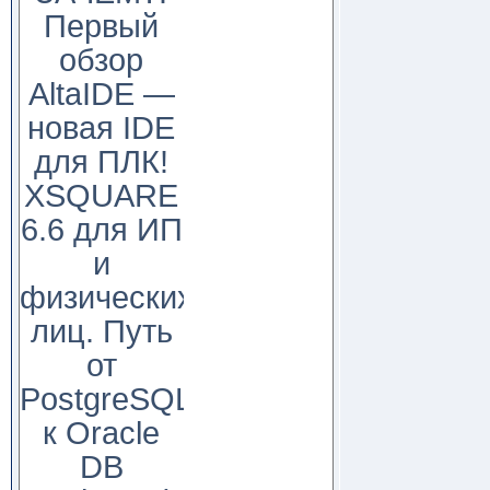
Первый
обзор
AltaIDE —
новая IDE
для ПЛК!
XSQUARE
6.6 для ИП
и
физических
лиц. Путь
от
PostgreSQL
к Oracle
DB