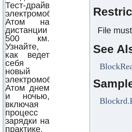
Тест-драйв
Restri
электромобиля
Атом на
дистанции
File mus
500 км.
Узнайте,
See Al
как ведет
себя
BlockRe
новый
электромобиль
Sampl
Атом днем
и ночью,
Blockrd
включая
процесс
зарядки на
практике.