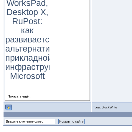
WorksPad,
Desktop X,
RuPost:
как
развивается
альтернатива
прикладной
инфраструктуре
Microsoft
Тэги:
BlockWrite