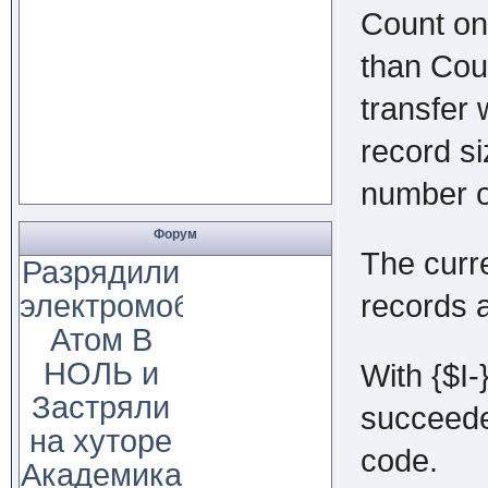
Count on 
than Coun
transfer 
record si
number o
Форум
The curre
Разрядили
records a
электромобиль
Атом В
НОЛЬ и
With {$I-
Застряли
succeeded
на хуторе
code.
Академика