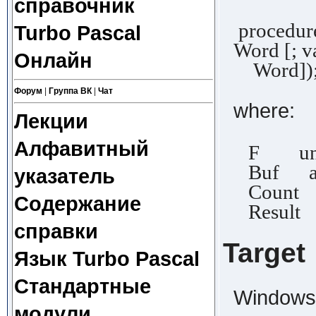
справочник
procedure
Turbo Pascal
Word [; v
Онлайн
Word])
Форум
|
Группа ВК
|
Чат
where:
Лекции
Алфавитный
F untyp
Buf any
указатель
Count an
Содержание
Result a
справки
Target
Язык Turbo Pascal
Стандартные
Windows,
модули