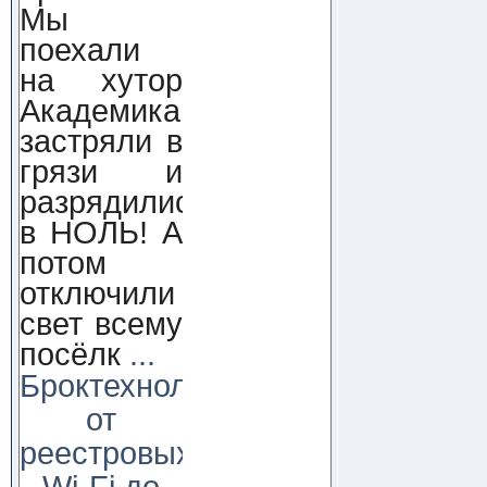
Мы
поехали
на хутор
Академика,
застряли в
грязи и
разрядились
в НОЛЬ! А
потом
отключили
свет всему
посёлк
...
Броктехнолоджи:
от
реестровых
Wi-Fi до