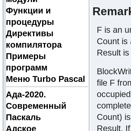
Remar
Функции и
процедуры
F is an u
Директивы
Count is
компилятора
Result is
Примеры
программ
BlockWrit
Меню Turbo Pascal
file F fr
occupied
Ада-2020.
complete 
Современный
Count) is
Паскаль
Result. I
Адское