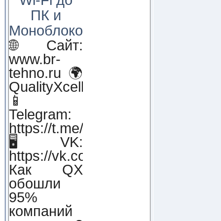
ПК и
Моноблоков!
🌐 Сайт:
www.br-
tehno.ru 🌍
QualityXcellence.ru
📱
Telegram:
https://t.me/qx_lab_IT
🖥 VK:
https://vk.com/qualityxcellenc
Как QX
обошли
95%
компаний