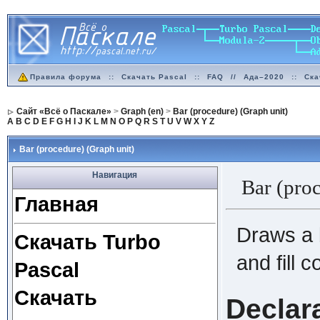
Правила форума
::
Скачать Pascal
::
FAQ
//
Ада–2020
::
Ска
Сайт «Всё о Паскале»
>
Graph (en)
>
Bar (procedure) (Graph unit)
A
B
C
D
E
F
G
H
I
J
K
L
M
N
O
P
Q
R
S
T
U
V
W
X
Y
Z
Bar (procedure) (Graph unit)
Навигация
Bar (pr
Главная
Draws a b
Скачать Turbo
and fill co
Pascal
Скачать
Declar