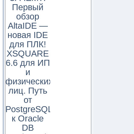
Первый
обзор
AltaIDE —
новая IDE
для ПЛК!
XSQUARE
6.6 для ИП
и
физических
лиц. Путь
от
PostgreSQL
к Oracle
DB