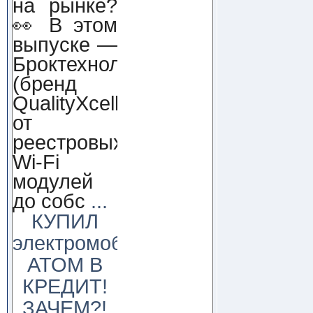
на рынке?
👀 В этом
выпуске —
Броктехнолоджи
(бренд
QualityXcellence):
от
реестровых
Wi-Fi
модулей
до собс
...
КУПИЛ
электромобиль
АТОМ В
КРЕДИТ!
ЗАЧЕМ?!