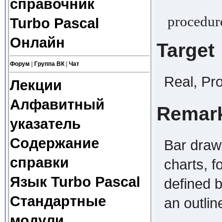
справочник
procedure
Turbo Pascal
Онлайн
Target
Форум
|
Группа ВК
|
Чат
Real, Pr
Лекции
Алфавитный
Remar
указатель
Содержание
Bar draws
справки
charts, f
Язык Turbo Pascal
defined b
Стандартные
an outlin
модули