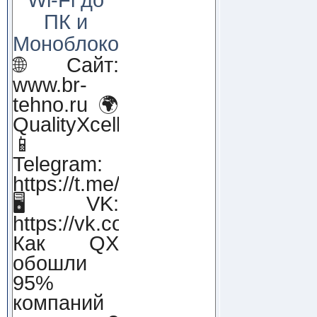
ПК и
Моноблоков!
🌐 Сайт:
www.br-
tehno.ru 🌍
QualityXcellence.ru
📱
Telegram:
https://t.me/qx_lab_IT
🖥 VK:
https://vk.com/qualityxcellenc
Как QX
обошли
95%
компаний