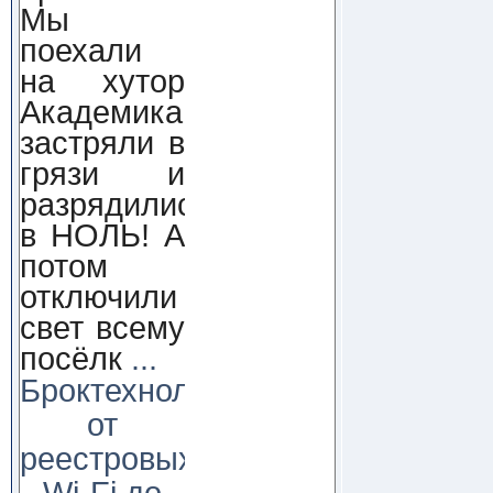
Мы
поехали
на хутор
Академика,
застряли в
грязи и
разрядились
в НОЛЬ! А
потом
отключили
свет всему
посёлк
...
Броктехнолоджи:
от
реестровых
Wi-Fi до