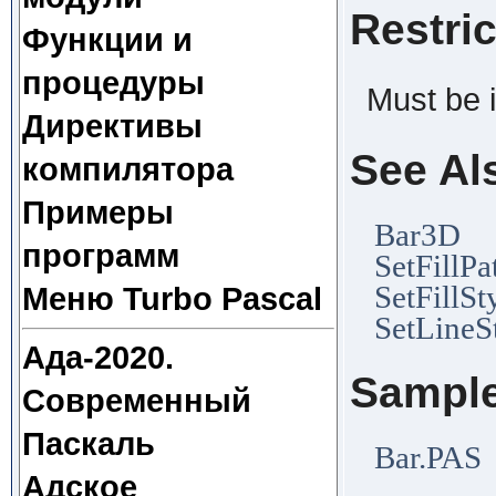
Restri
Функции и
процедуры
Must be 
Директивы
See Al
компилятора
Примеры
Bar3D
программ
SetFillPa
SetFillSt
Меню Turbo Pascal
SetLineS
Ада-2020.
Sampl
Современный
Паскаль
Bar.PAS
Адское