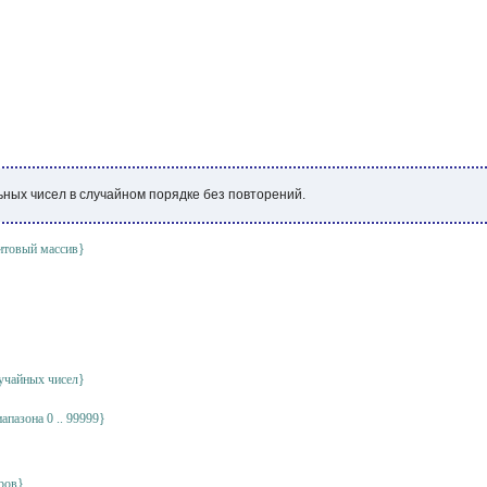
ьных чисел в случайном порядке без повторений.
итовый массив}
лучайных чисел}
апазона 0 .. 99999}
ров}