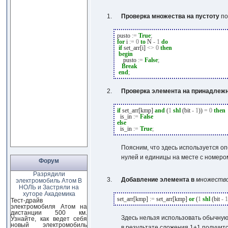
Проверка множества на пустоту
по
pusto
:=
True
;
for
i
:=
0
to
N
-
1
do
if
set_arr[i]
<>
0
then
begin
pusto
:=
False
;
Break
end
;
Проверка элемента на принадлеж
if
set_arr[kmp]
and
(
1
shl
(bit
-
1
))
=
0
then
is_in
:=
False
else
is_in
:=
True
;
Поясним, что здесь используется о
нулей и единицы на месте с номер
Форум
Разрядили
Добавление элемента в
множеств
электромобиль Атом В
НОЛЬ и Застряли на
хуторе Академика
set_arr[kmp]
:=
set_arr[kmp]
or
(
1
shl
(bit
-
Тест-драйв
электромобиля Атом на
дистанции 500 км.
Здесь нельзя использовать обычну
Узнайте, как ведет себя
новый электромобиль
в результате сложения
1+1
получит