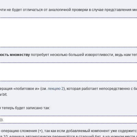
чти не будет отличаться от аналогичной проверки в случае представления м
ность множеству
потребует несколько большей изворотливости, ведь нам те
перация «побитовое и» (см.
лекцию 2
), которая работает непосредственно с 
ом
bit
.
о
теперь будет записано так:
1
))
;
ю операцию сложения (
+
), так как если добавляемый компонент уже содержит
ся
10
: единица автоматически перенесётся в старший бит, а на нужном месте