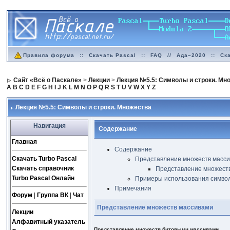
Правила форума
::
Скачать Pascal
::
FAQ
//
Ада–2020
::
Ск
Сайт «Всё о Паскале»
>
Лекции
>
Лекция №5.5: Символы и строки. Мн
A
B
C
D
E
F
G
H
I
J
K
L
M
N
O
P
Q
R
S
T
U
V
W
X
Y
Z
Лекция №5.5: Символы и строки. Множества
Навигация
Содержание
Главная
Содержание
Скачать Turbo Pascal
Представление множеств масс
Скачать справочник
Представление множест
Turbo Pascal Онлайн
Примеры использования символ
Примечания
Форум
|
Группа ВК
|
Чат
Представление множеств массивами
Лекции
Алфавитный указатель
Представление множеств битовыми массивами