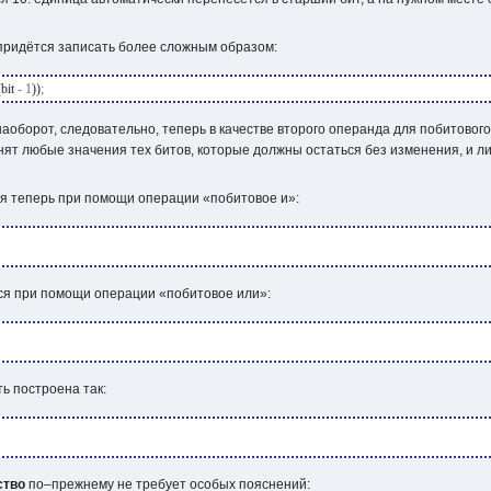
ридётся записать более сложным образом:
bit
-
1
))
;
наоборот, следовательно, теперь в качестве второго операнда для побитовог
нят любые значения тех битов, которые должны остаться без изменения, и 
я теперь при помощи операции «побитовое и»:
я при помощи операции «побитовое или»:
ь построена так:
ство
по–прежнему не требует особых пояснений: