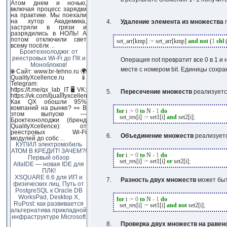
Атом днем и ночью,
включая процесс зарядки
на практике. Мы поехали
на хутор Академика,
Удаление элемента из множества
п
застряли в грязи и
разрядились в НОЛЬ! А
потом отключили свет
set_arr[kmp]
:=
set_arr[kmp]
and
not
(
1
shl
(
всему посёлк
...
Броктехнолоджи: от
реестровых Wi-Fi до ПК и
Операция
not
превратит все
0
в
1
и 
Моноблоков!
месте с номером
bit
. Единицы сохра
🌐 Сайт: www.br-tehno.ru 🌍
QualityXcellence.ru 📱
Telegram:
https://t.me/qx_lab_IT 🖥 VK:
Пересечение множеств
реализуетс
https://vk.com/qualityxcellenc
Как QX обошли 95%
компаний на рынке? 👀 В
for
i
:=
0
to
N
-
1
do
этом выпуске —
set_res[i]
:=
set1[i]
and
set2[i]
;
Броктехнолоджи (бренд
QualityXcellence): от
реестровых Wi-Fi
Объединение множеств
реализуетс
модулей до собс
...
КУПИЛ электромобиль
АТОМ В КРЕДИТ! ЗАЧЕМ?!
for
i
:=
0
to
N
-
1
do
Первый обзор
set_res[i]
:=
set1[i]
or
set2[i]
;
AltaIDE — новая IDE для
ПЛК!
XSQUARE 6.6 для ИП и
Разность двух множеств
может быт
физических лиц. Путь от
PostgreSQL к Oracle DB
WorksPad, Desktop X,
for
i
:=
0
to
N
-
1
do
RuPost: как развивается
set_res[i]
:=
set1[i]
and
not
set2[i]
;
альтернатива прикладной
инфраструктуре Microsoft
Проверка двух множеств на равен