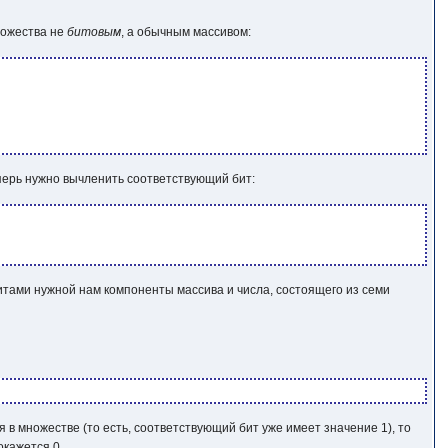
ножества не
битовым
, а обычным массивом:
перь нужно вычленить соответствующий бит:
битами нужной нам компоненты массива и числа, состоящего из семи
ся в множестве (то есть, соответствующий бит уже имеет значение
1
), то
 окажется
0
.