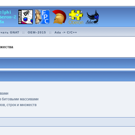
ачать GNAT
::
OEM–2015
::
Ada -> C/C++
ожества
ивами
в битовыми массивами
ов, строк и множеств