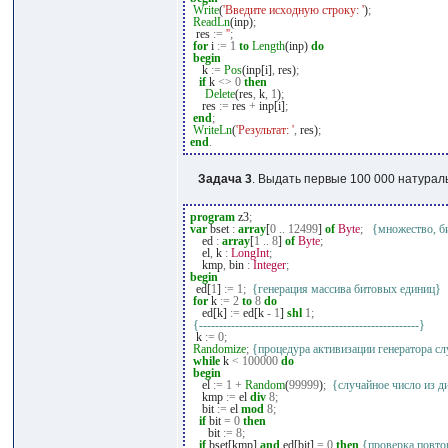
Write
(
'Введите исходную строку: '
)
;
ReadLn
(inp)
;
res
:=
''
;
for
i
:=
1
to
Length
(inp)
do
begin
k
:=
Pos
(inp[i]
,
res)
;
if
k
<>
0
then
Delete
(res
,
k
,
1
)
;
res
:=
res
+
inp[i]
;
end
;
WriteLn
(
'Результат: '
,
res)
;
end
.
Задача 3
. Выдать первые 100 000 натурал
program
z3
;
var
bset
:
array
[
0
..
12499
]
of
Byte
;
{множество, б
ed
:
array
[
1
..
8
]
of
Byte
;
el
,
k
:
LongInt
;
kmp
,
bin
:
Integer
;
begin
ed[
1
]
:=
1
;
{генерация массива битовых единиц}
for
k
:=
2
to
8
do
ed[k]
:=
ed[k
-
1
]
shl
1
;
{-------------------------------------------------------}
k
:=
0
;
Randomize
;
{процедура активизации генератора с
while
k
<
100000
do
begin
el
:=
1
+
Random
(
99999
)
;
{случайное число из ди
kmp
:=
el
div
8
;
bit
:=
el
mod
8
;
if
bit
=
0
then
bit
:=
8
;
if
bset[kmp]
and
ed[bit]
=
0
then
{проверка повто