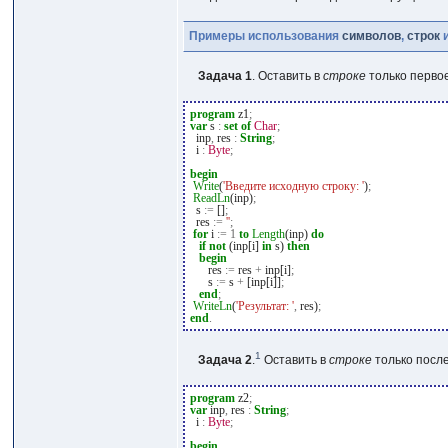
Примеры использования
символов
,
строк
Задача 1
. Оставить в
строке
только перво
program
z1
;
var
s
:
set
of
Char
;
inp
,
res
:
String
;
i
:
Byte
;
begin
Write
(
'Введите исходную строку: '
)
;
ReadLn
(inp)
;
s
:=
[]
;
res
:=
''
;
for
i
:=
1
to
Length
(inp)
do
if
not
(inp[i]
in
s)
then
begin
res
:=
res
+
inp[i]
;
s
:=
s
+
[inp[i]]
;
end
;
WriteLn
(
'Результат: '
,
res)
;
end
.
1
Задача 2
.
Оставить в
строке
только посл
program
z2
;
var
inp
,
res
:
String
;
i
:
Byte
;
begin