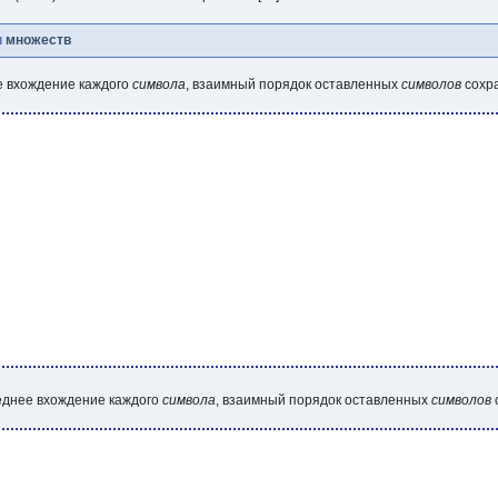
и
множеств
е вхождение каждого
символа
, взаимный порядок оставленных
символов
сохра
еднее вхождение каждого
символа
, взаимный порядок оставленных
символов