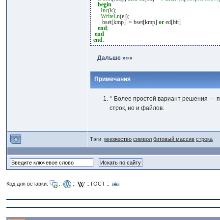
begin
Inc
(k)
;
WriteLn
(el)
;
bset[kmp]
:=
bset[kmp]
or
ed[bit]
end
;
end
end
.
Дальше »»»
Примечания
^
Более простой вариант решения — п
строк, но и файлов.
Тэги:
множество
символ
битовый массив
строка
Код для вставки:
::
::
::
ГОСТ
::