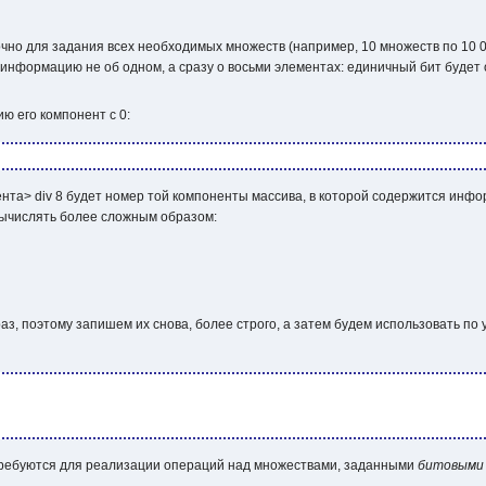
очно для задания всех необходимых множеств (например, 10 множеств по 10 00
ь информацию не об одном, а сразу о восьми элементах: единичный бит будет
ю его компонент с 0:
нта> div 8
будет номер той компоненты массива, в которой содержится инфор
вычислять более сложным образом:
з, поэтому запишем их снова, более строго, а затем будем использовать по 
требуются для реализации операций над множествами, заданными
битовыми