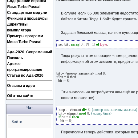
Содержание справки
Язык Turbo Pascal
Стандартные модули
В случае, если 65 000 элементов недостат
Функции и процедуры
байтов к битам. Тогда 1 байт будет хранит
Директивы
компилятора
Задавая
битовый массив
, начнём нумераци
Примеры программ
Меню Turbo Pascal
set_bit
:
array
[
0
..
N
-
1
]
of
Byte
;
Ада-2020. Современный
Тогда результатом операции
<номер_элеме
Паскаль
информация об этом элементе, придётся 
Адское
программирование
bit := <номер_элемента> mod 8;

Статьи по Ада-2020
if bit = 0 then

  bit := 8;
Отзывы и идеи
Эти вычисления потребуются нам ещё не ра
Об этом сайте
нашем множестве):
Чат
kmp
:=
element
div
8
;
{номер компоненты массива}
bit
:=
element
mod
8
;
{номер бита}
if
bit
=
0
then
bit
:=
8
;
Войти
Перечислим теперь действия, которые по