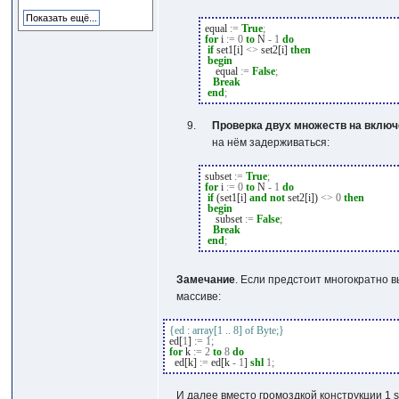
equal
:=
True
;
for
i
:=
0
to
N
-
1
do
if
set1[i]
<>
set2[i]
then
begin
equal
:=
False
;
Break
end
;
Проверка двух множеств на вклю
на нём задерживаться:
subset
:=
True
;
for
i
:=
0
to
N
-
1
do
if
(set1[i]
and
not
set2[i])
<>
0
then
begin
subset
:=
False
;
Break
end
;
Замечание
. Если предстоит многократно 
массиве:
{ed : array[1 .. 8] of Byte;}
ed[
1
]
:=
1
;
for
k
:=
2
to
8
do
ed[k]
:=
ed[k
-
1
]
shl
1
;
И далее вместо громоздкой конструкции
1 s