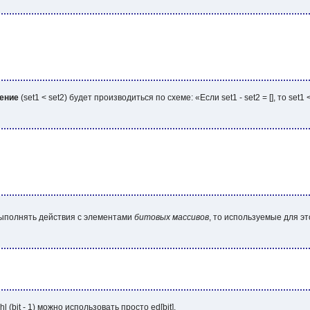
чение
(
set1 < set2
) будет производиться по схеме: «Если set1 - set2 = [], то se
выполнять действия с элементами
битовых массивов
, то используемые для э
hl (bit - 1)
можно использовать просто
ed[bit]
.