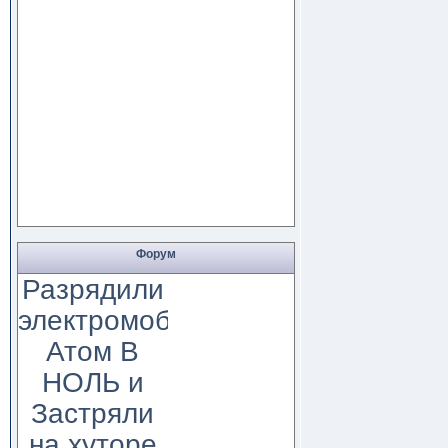
Форум
Разрядили
электромобиль
Атом В
НОЛЬ и
Застряли
на хуторе