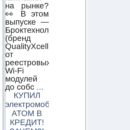
на рынке?
👀 В этом
выпуске —
Броктехнолоджи
(бренд
QualityXcellence):
от
реестровых
Wi-Fi
модулей
до собс
...
КУПИЛ
электромобиль
АТОМ В
КРЕДИТ!