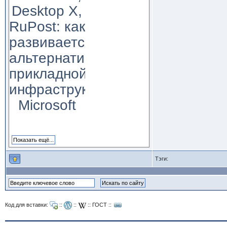
Desktop X,
RuPost: как
развивается
альтернатива
прикладной
инфраструктуре
Microsoft
Тэги:
Код для вставки:
::
::
::
ГОСТ
::