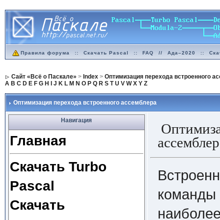
Правила форума
::
Скачать Pascal
::
FAQ
//
Ада–2020
::
Ска
Сайт «Всё о Паскале»
>
Index
>
Оптимизация перехода встроенного а
A
B
C
D
E
F
G
H
I
J
K
L
M
N
O
P
Q
R
S
T
U
V
W
X
Y
Z
Оптимизация перехода встроенного ассемблера
Навигация
Оптимиза
Главная
ассемблер
Скачать Turbo
Встроенн
Pascal
команды 
Скачать
наиболе