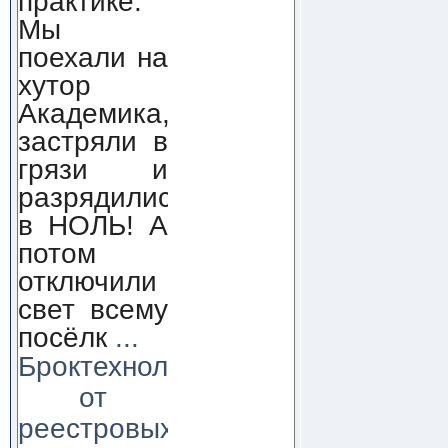
практике.
Мы
поехали на
хутор
Академика,
застряли в
грязи и
разрядились
в НОЛЬ! А
потом
отключили
свет всему
посёлк
...
Броктехнолоджи:
от
реестровых