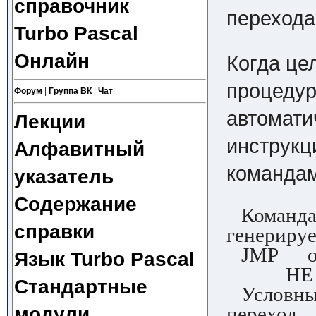
справочник
перехода
Turbo Pascal
Онлайн
Когда це
процедур
Форум
|
Группа ВК
|
Чат
автомати
Лекции
инструкц
Алфавитный
командам
указатель
Содержание
Команда 
справки
генерируе
JMP от 
Язык Turbo Pascal
НЕ от -
Стандартные
Условный
модули
переход