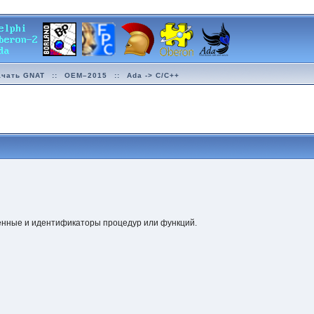
ачать GNAT
::
OEM–2015
::
Ada -> C/C++
енные и идентификаторы процедур или функций.