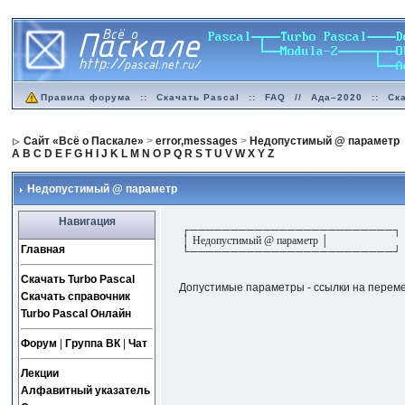
Правила форума
::
Скачать Pascal
::
FAQ
//
Ада–2020
::
Ск
Сайт «Всё о Паскале»
>
error,messages
>
Недопустимый @ параметр
A
B
C
D
E
F
G
H
I
J
K
L
M
N
O
P
Q
R
S
T
U
V
W
X
Y
Z
Недопустимый @ параметр
Навигация
┌─────────────────────────┐
│ Недопустимый @ параметр │
Главная
└─────────────────────────┘
Скачать Turbo Pascal
Допустимые параметры - ссылки на перем
Скачать справочник
Turbo Pascal Онлайн
Форум
|
Группа ВК
|
Чат
Лекции
Алфавитный указатель