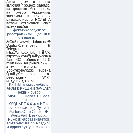
Атом днем и ночью,
включая процесс зарядки
на практике. Мы поехали
на хутор Академика,
застряли в грязи и
разрядились в НОЛЬ! А
потом отключили свет
всему посёлк
...
Броктехнолоджи: от
реестровых Wi-Fi до ПК и
Моноблоков!
🌐 Сайт: www.br-tehno.ru 🌍
QualityXcellence.ru 📱
Telegram:
https://t.me/qx_lab_IT 🖥 VK:
https://vk.com/qualityxcellenc
Как QX обошли 95%
компаний на рынке? 👀 В
этом выпуске —
Броктехнолоджи (бренд
QualityXcellence): от
реестровых Wi-Fi
модулей до собс
...
КУПИЛ электромобиль
АТОМ В КРЕДИТ! ЗАЧЕМ?!
Первый обзор
AltaIDE — новая IDE для
ПЛК!
XSQUARE 6.6 для ИП и
физических лиц. Путь от
PostgreSQL к Oracle DB
WorksPad, Desktop X,
RuPost: как развивается
альтернатива прикладной
инфраструктуре Microsoft