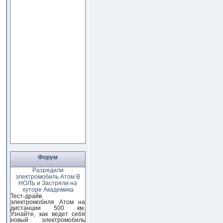
Форум
Разрядили
электромобиль Атом В
НОЛЬ и Застряли на
хуторе Академика
Тест-драйв
электромобиля Атом на
дистанции 500 км.
Узнайте, как ведет себя
новый электромобиль