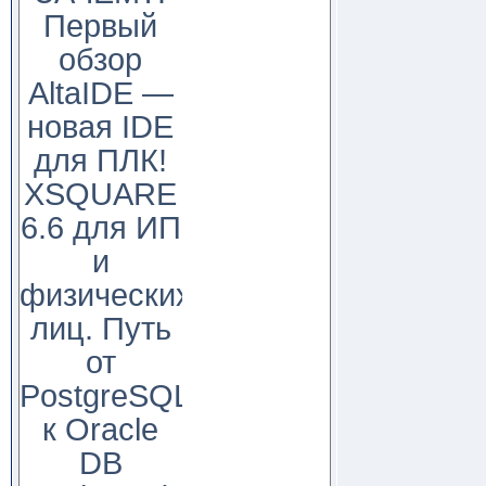
Первый
обзор
AltaIDE —
новая IDE
для ПЛК!
XSQUARE
6.6 для ИП
и
физических
лиц. Путь
от
PostgreSQL
к Oracle
DB