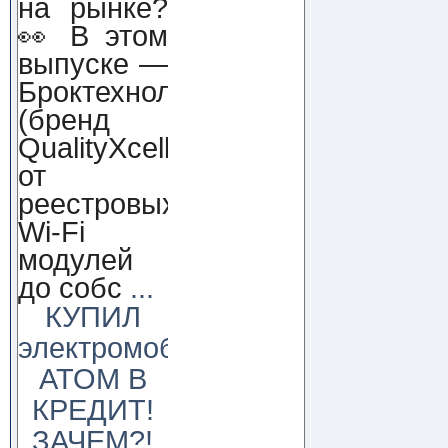
на рынке?
👀 В этом
выпуске —
Броктехнолоджи
(бренд
QualityXcellence):
от
реестровых
Wi-Fi
модулей
до собс
...
КУПИЛ
электромобиль
АТОМ В
КРЕДИТ!
ЗАЧЕМ?!