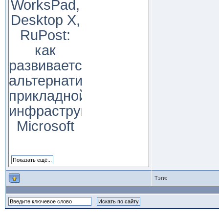
WorksPad,
Desktop X,
RuPost:
как
развивается
альтернатива
прикладной
инфраструктуре
Microsoft
Тэги: