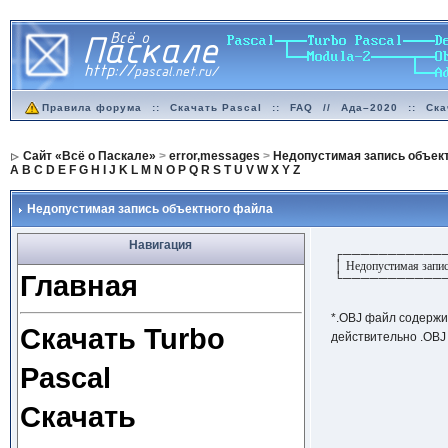
Правила форума
::
Скачать Pascal
::
FAQ
//
Ада–2020
::
Ска
Сайт «Всё о Паскале»
>
error,messages
>
Недопустимая запись объек
A
B
C
D
E
F
G
H
I
J
K
L
M
N
O
P
Q
R
S
T
U
V
W
X
Y
Z
Недопустимая запись объектного файла
Навигация
┌───────────
│ Недопустимая запис
Главная
└───────────
*.OBJ файл содержи
Скачать Turbo
действительно .OBJ
Pascal
Скачать