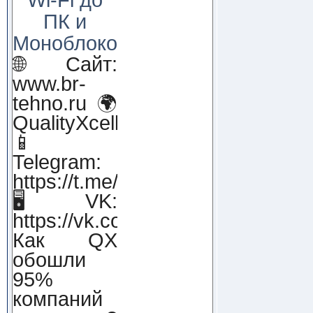
ПК и
Моноблоков!
🌐 Сайт:
www.br-
tehno.ru 🌍
QualityXcellence.ru
📱
Telegram:
https://t.me/qx_lab_IT
🖥 VK:
https://vk.com/qualityxcellenc
Как QX
обошли
95%
компаний