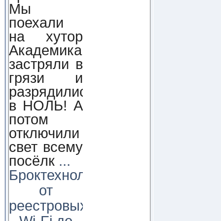
Мы
поехали
на хутор
Академика,
застряли в
грязи и
разрядились
в НОЛЬ! А
потом
отключили
свет всему
посёлк
...
Броктехнолоджи:
от
реестровых
Wi-Fi до