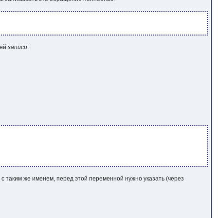
сей
записи
:
й с таким же именем, перед этой переменной нужно указать (через