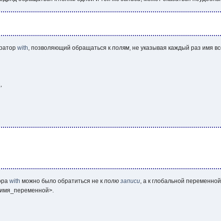
ератор
with
, позволяющий обращаться к
полям
, не указывая каждый раз имя в
 

тора
with
можно было обратиться не к
полю
записи
, а к глобальной переменно
<имя_переменной>
.