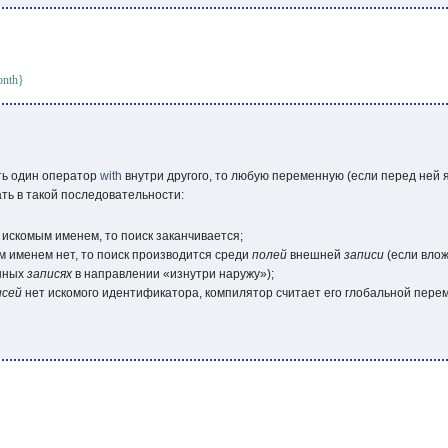
onth}
ть один оператор
with
внутри другого, то любую переменную (если перед ней 
ть в такой последовательности:
 искомым именем, то поиск заканчивается;
м именем нет, то поиск производится среди
полей
внешней
записи
(если вло
анных
записях
в направлении «изнутри наружу»);
исей
нет искомого идентификатора, компилятор считает его глобальной пере