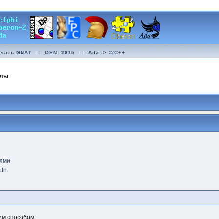
ачать GNAT
::
OEM–2015
::
Ada -> C/C++
йлы
лями
ith
м способом: