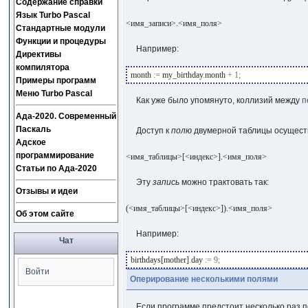
Содержание справки
Язык Turbo Pascal
<имя_записи>.<имя_поля>
Стандартные модули
Функции и процедуры
Например:
Директивы
компилятора
month
:=
my_birthday
.
month
+
1
;
Примеры программ
Меню Turbo Pascal
Как уже было упомянуто, коллизий между
п
Ада-2020. Современный
Паскаль
Доступ к
полю
двумерной таблицы осуществ
Адское
программирование
<имя_таблицы>[<индекс>].<имя_поля>
Статьи по Ада-2020
Эту
запись
можно трактовать так:
Отзывы и идеи
(<имя_таблицы>[<индекс>]).<имя_поля>
Об этом сайте
Например:
Чат
birthdays[mother]
.
day
:=
9
;
Войти
Оперирование несколькими полями
Если программе предстоит несколько раз 