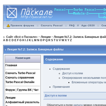
Правила форума
::
Скачать Pascal
::
FAQ
//
Ада–2020
::
Ск
Сайт «Всё о Паскале»
>
Лекции
>
Лекция №7.2: Записи. Бинарные фа
A
B
C
D
E
F
G
H
I
J
K
L
M
N
O
P
Q
R
S
T
U
V
W
X
Y
Z
Лекция №7.2: Записи. Бинарные файлы
Навигация
Содержание
Главная
Содержание
Скачать Turbo Pascal
Доступ к полям
Скачать справочник
Оперирование несколькими по
Turbo Pascal Онлайн
Вложенные операторы w
Примечания
Форум
|
Группа ВК
|
Чат
Доступ к полям
Лекции
Алфавитный указатель
Обратиться к
полю
записи
можно следующи