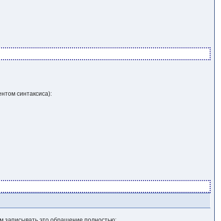
нтом синтаксиса):
ым записывать это обращение полностью: