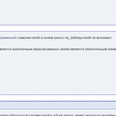
еременной
с именем
month
и
полем
записи
my_birthday.month
не возникает.
ляется аналогичным образом (жирные скобки являются обязательным элеме
подряд обращаться к
полям
одной и той же
записи
, может оказаться неудобн