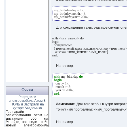
my_birthday
.
day
:=
17
;
my_birthday
.
month
:=
3
;
my_birthday
.
year
:=
2004
;
Для сокращения таких участков служит оп
with <имя_записи> do

begin

  <операторы>

  { имена полей здесь используются как <имя_поля>,
    а не как <имя_записи>.<имя_поля>}

end;
Например:
with
my_birthday
do
begin
day
:=
17
;
month
:=
3
;
Форум
year
:=
2004
;
end
;
Разрядили
электромобиль Атом В
Замечание
. Для того чтобы внутри опера
НОЛЬ и Застряли на
хуторе Академика
точку) имя программы:
<имя_программы>.
Тест-драйв
электромобиля Атом на
дистанции 500 км.
Узнайте, как ведет себя
Например:
новый электромобиль