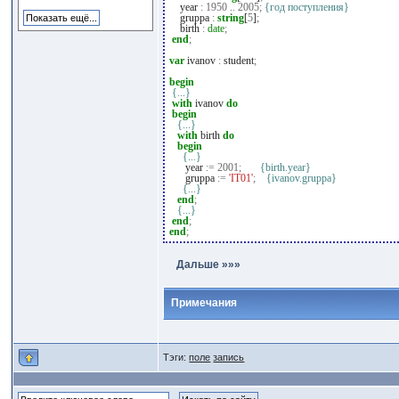
year
:
1950
..
2005
;
{год поступления}
gruppa
:
string
[
5
]
;
birth
:
date
;
end
;
var
ivanov
:
student
;
begin
{...}
with
ivanov
do
begin
{...}
with
birth
do
begin
{...}
year
:=
2001
;
{birth.year}
gruppa
:=
'IT01'
;
{ivanov.gruppa}
{...}
end
;
{...}
end
;
end
;
Дальше »»»
Примечания
Тэги:
поле
запись