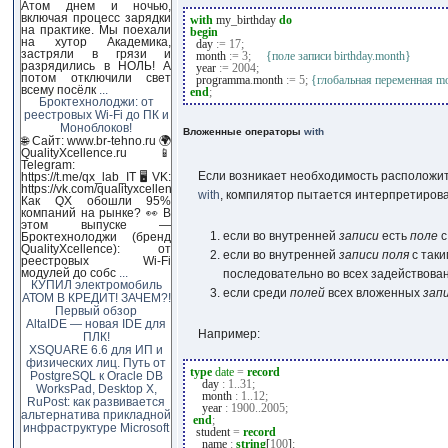
Атом днем и ночью,
включая процесс зарядки
with
my_birthday
do
на практике. Мы поехали
begin
на хутор Академика,
day
:=
17
;
застряли в грязи и
month
:=
3
;
{поле записи birthday.month}
разрядились в НОЛЬ! А
year
:=
2004
;
потом отключили свет
programma
.
month
:=
5
;
{глобальная переменная m
всему посёлк
...
end
;
Броктехнолоджи: от
реестровых Wi-Fi до ПК и
Моноблоков!
Вложенные операторы
with
🌐 Сайт: www.br-tehno.ru 🌍
QualityXcellence.ru 📱
Telegram:
Если возникает необходимость расположи
https://t.me/qx_lab_IT 🖥 VK:
https://vk.com/qualityxcellenc
with
, компилятор пытается интерпретирова
Как QX обошли 95%
компаний на рынке? 👀 В
этом выпуске —
если во внутренней
записи
есть
поле
с
Броктехнолоджи (бренд
QualityXcellence): от
если во внутренней
записи
поля
с таки
реестровых Wi-Fi
модулей до собс
...
последовательно во всех задействов
КУПИЛ электромобиль
если среди
полей
всех вложенных
зап
АТОМ В КРЕДИТ! ЗАЧЕМ?!
Первый обзор
AltaIDE — новая IDE для
Например:
ПЛК!
XSQUARE 6.6 для ИП и
физических лиц. Путь от
type
date
=
record
PostgreSQL к Oracle DB
day
:
1
..
31
;
WorksPad, Desktop X,
month
:
1
..
12
;
RuPost: как развивается
year
:
1900
..
2005
;
альтернатива прикладной
end
;
инфраструктуре Microsoft
student
=
record
name
:
string
[
100
]
;