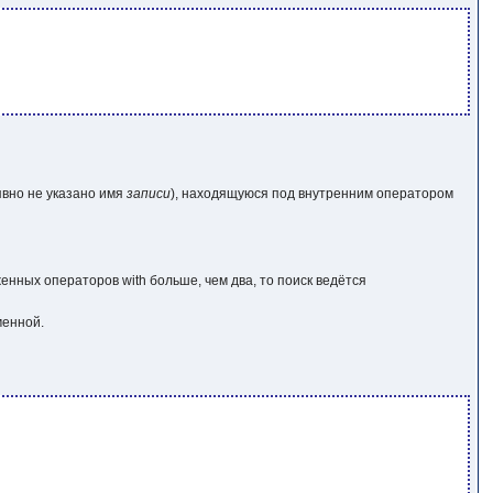
явно не указано имя
записи
), находящуюся под внутренним оператором
женных операторов
with
больше, чем два, то поиск ведётся
менной.