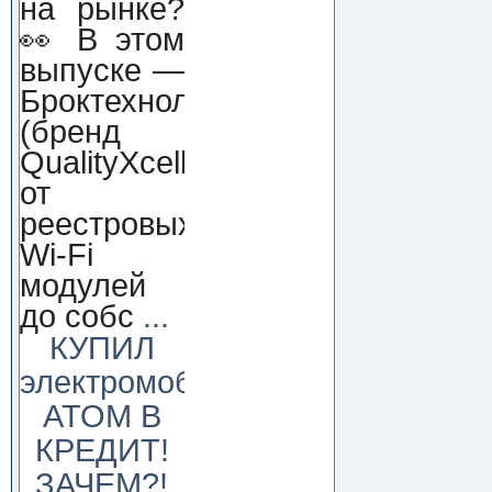
на рынке?
👀 В этом
выпуске —
Броктехнолоджи
(бренд
QualityXcellence):
от
реестровых
Wi-Fi
модулей
до собс
...
КУПИЛ
электромобиль
АТОМ В
КРЕДИТ!
ЗАЧЕМ?!