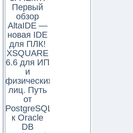
Первый
обзор
AltaIDE —
новая IDE
для ПЛК!
XSQUARE
6.6 для ИП
и
физических
лиц. Путь
от
PostgreSQL
к Oracle
DB