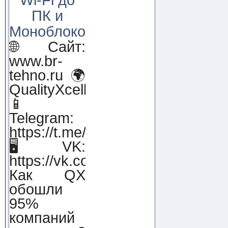
ПК и
Моноблоков!
🌐 Сайт:
www.br-
tehno.ru 🌍
QualityXcellence.ru
📱
Telegram:
https://t.me/qx_lab_IT
🖥 VK:
https://vk.com/qualityxcellenc
Как QX
обошли
95%
компаний