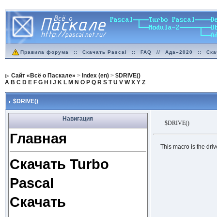
Правила форума
::
Скачать Pascal
::
FAQ
//
Ада–2020
::
Ска
Сайт «Всё о Паскале»
>
Index (en)
>
$DRIVE()
A
B
C
D
E
F
G
H
I
J
K
L
M
N
O
P
Q
R
S
T
U
V
W
X
Y
Z
$DRIVE()
Навигация
$DRIVE()
Главная
This macro is the drive
Скачать Turbo
Pascal
Скачать