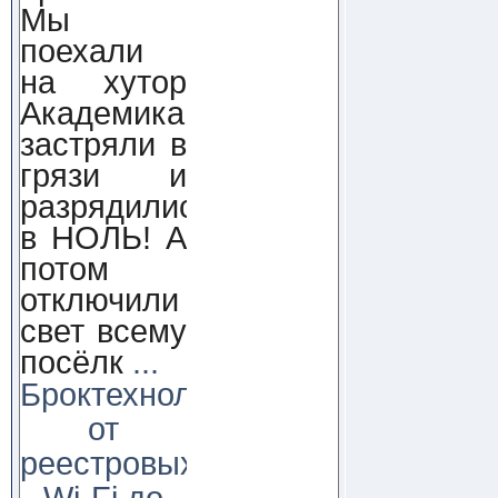
Мы
поехали
на хутор
Академика,
застряли в
грязи и
разрядились
в НОЛЬ! А
потом
отключили
свет всему
посёлк
...
Броктехнолоджи:
от
реестровых
Wi-Fi до