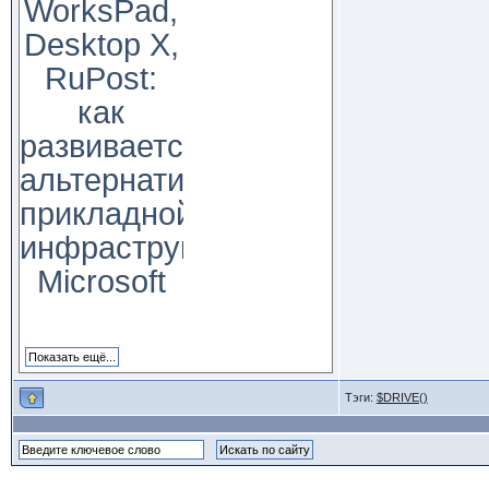
WorksPad,
Desktop X,
RuPost:
как
развивается
альтернатива
прикладной
инфраструктуре
Microsoft
Тэги:
$DRIVE()